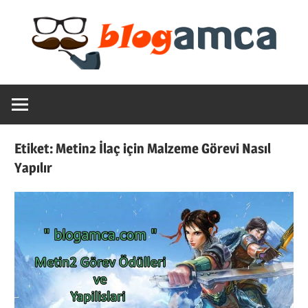
Skip
to
content
Teknoloji,
Blogamca
Haber,
Bilgi
2025
–
Etiket:
Metin2 İlaç için Malzeme Görevi Nasıl
Blogların
Yapılır
Amcası