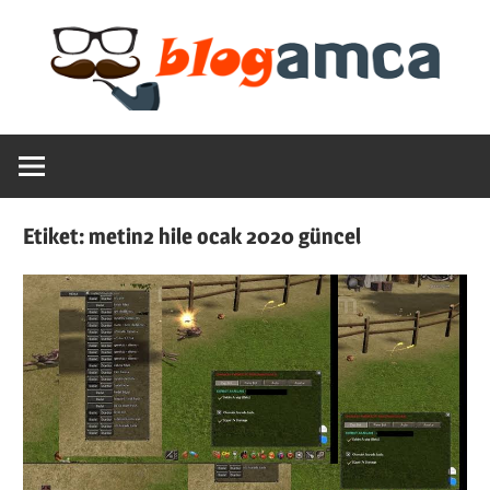
Skip
to
content
Teknoloji,
Blogamca
Haber,
Bilgi
2025
–
Etiket:
metin2 hile ocak 2020 güncel
Blogların
Amcası