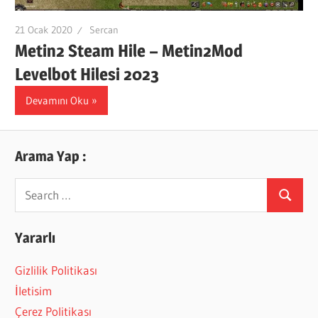
21 Ocak 2020
Sercan
Metin2 Steam Hile – Metin2Mod
Levelbot Hilesi 2023
Devamını Oku
Arama Yap :
Search
Search
for:
Yararlı
Gizlilik Politikası
İletisim
Çerez Politikası