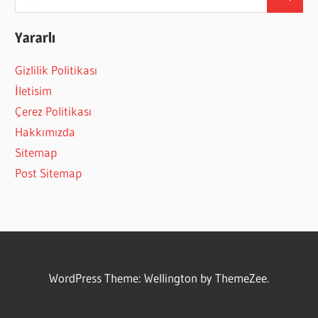
Search
for:
Yararlı
Gizlilik Politikası
İletisim
Çerez Politikası
Hakkımızda
Sitemap
Post Sitemap
WordPress Theme: Wellington by ThemeZee.