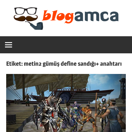
Skip
to
content
Teknoloji,
Blogamca
Haber,
Bilgi
2025
–
Etiket:
metin2 gümüş define sandığı+ anahtarı
Blogların
Amcası