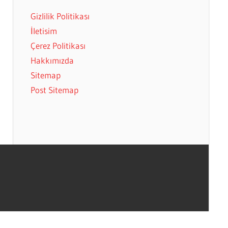
Gizlilik Politikası
İletisim
Çerez Politikası
Hakkımızda
Sitemap
Post Sitemap