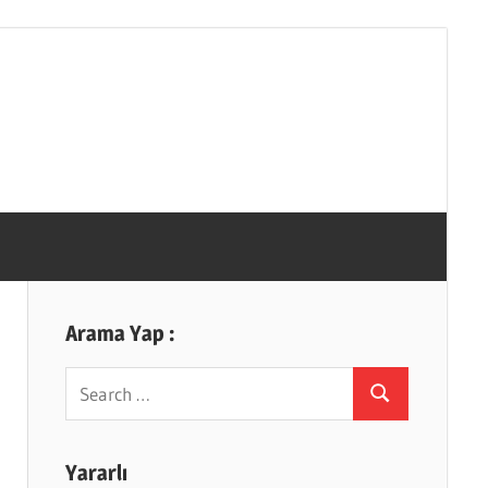
Arama Yap :
Search
Search
for:
Yararlı