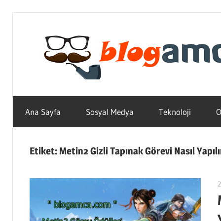
Skip
to
content
Teknoloji,
Haber,
Ana Sayfa
Sosyal Medya
Teknoloji
O
Bilgi
–
Blogların
Etiket:
Metin2 Gizli Tapınak Görevi Nasıl Yapılı
Amcası
2