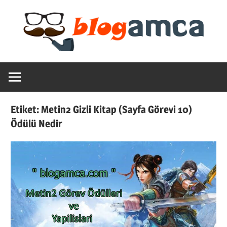
Skip
to
content
Teknoloji,
Blogamca
Haber,
Bilgi
2025
–
Etiket:
Metin2 Gizli Kitap (Sayfa Görevi 10)
Blogların
Ödülü Nedir
Amcası