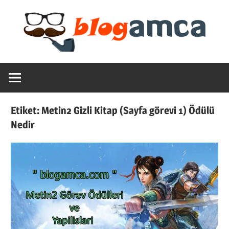
Skip
to
content
Teknoloji,
Blogamca
Haber,
Bilgi
2025
–
Etiket:
Metin2 Gizli Kitap (Sayfa görevi 1) Ödülü
Blogların
Nedir
Amcası