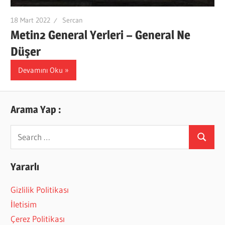
18 Mart 2022
Sercan
Metin2 General Yerleri – General Ne
Düşer
Devamını Oku
Arama Yap :
Search
Search
for:
Yararlı
Gizlilik Politikası
İletisim
Çerez Politikası