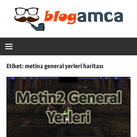
Skip
to
content
Teknoloji,
Blogamca
Haber,
Bilgi
2025
–
Etiket:
metin2 general yerleri haritası
Blogların
Amcası