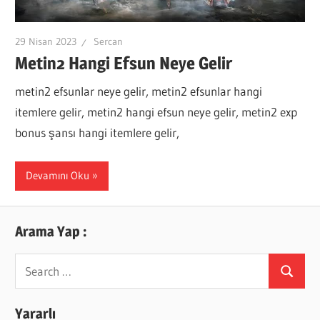
29 Nisan 2023
Sercan
Metin2 Hangi Efsun Neye Gelir
metin2 efsunlar neye gelir, metin2 efsunlar hangi
itemlere gelir, metin2 hangi efsun neye gelir, metin2 exp
bonus şansı hangi itemlere gelir,
Devamını Oku
Arama Yap :
Search
Search
for:
Yararlı