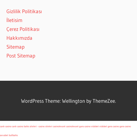
Gizlilik Politikası
İletisim
Çerez Politikası
Hakkımızda
Sitemap
Post Sitemap
WordPress Theme: Wellington by ThemeZee.
canlı casino
canlı casino
bahis siteleri - casino siteleri
casinolevant
casinolevant
şans casino
vidobet
vidobet
şans casino
şans casino
avvabet
bullbahis