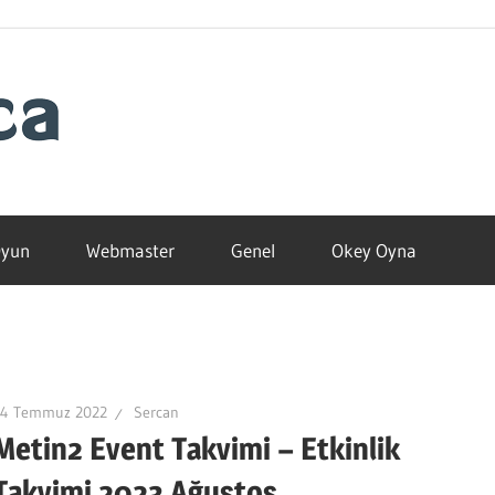
Blogamca
2025
yun
Webmaster
Genel
Okey Oyna
24 Temmuz 2022
Sercan
Metin2 Event Takvimi – Etkinlik
Takvimi 2023 Ağustos