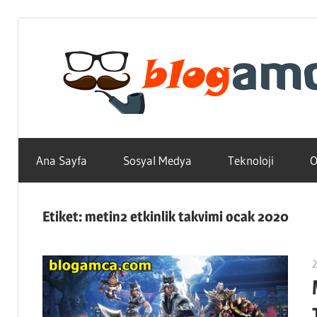
Skip
to
content
Teknoloji,
Haber,
Ana Sayfa
Sosyal Medya
Teknoloji
O
Bilgi
–
Blogların
Etiket:
metin2 etkinlik takvimi ocak 2020
Amcası