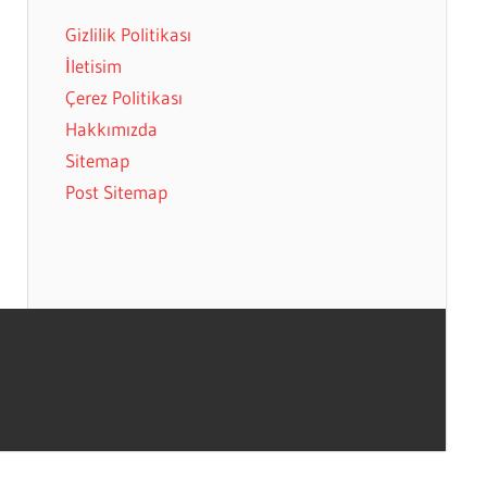
Gizlilik Politikası
İletisim
Çerez Politikası
Hakkımızda
Sitemap
Post Sitemap