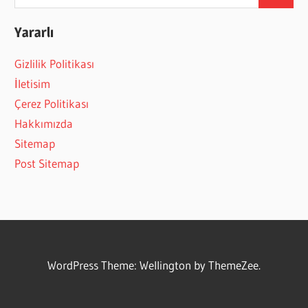
Search
for:
Yararlı
Gizlilik Politikası
İletisim
Çerez Politikası
Hakkımızda
Sitemap
Post Sitemap
WordPress Theme: Wellington by ThemeZee.