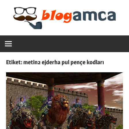
Skip
to
content
Teknoloji,
Blogamca
Haber,
Bilgi
2025
–
Etiket:
metin2 ejderha pul pençe kodları
Blogların
Amcası