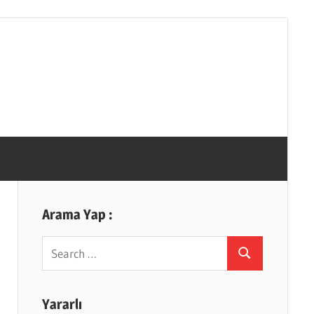
Arama Yap :
Search
Search
for:
Yararlı