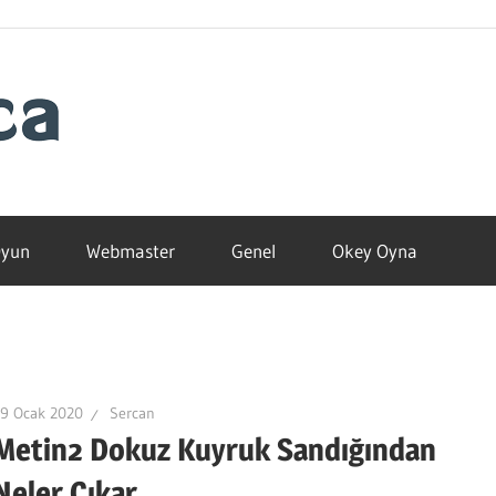
Blogamca
2025
yun
Webmaster
Genel
Okey Oyna
29 Ocak 2020
Sercan
Metin2 Dokuz Kuyruk Sandığından
Neler Çıkar