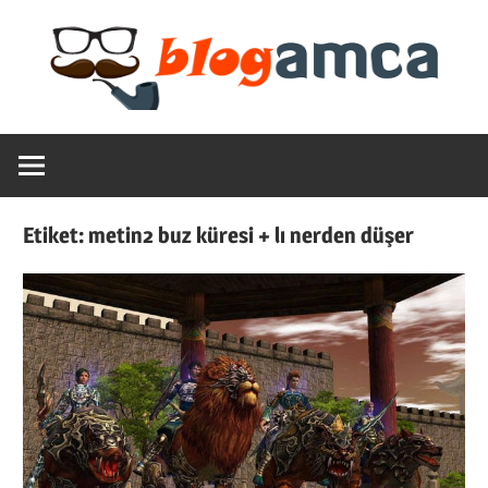
Skip
to
content
Teknoloji,
Blogamca
Haber,
Bilgi
2025
–
Etiket:
metin2 buz küresi + lı nerden düşer
Blogların
Amcası