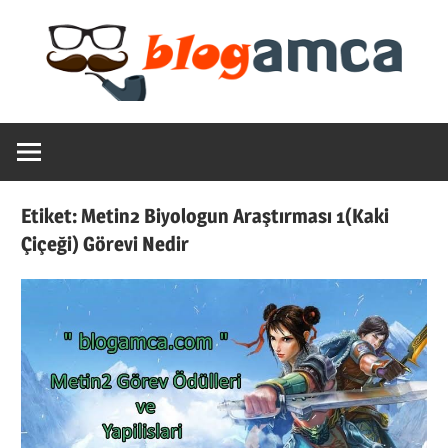
Skip
to
content
Teknoloji,
Blogamca
Haber,
Bilgi
2025
–
Etiket:
Metin2 Biyologun Araştırması 1(Kaki
Blogların
Çiçeği) Görevi Nedir
Amcası