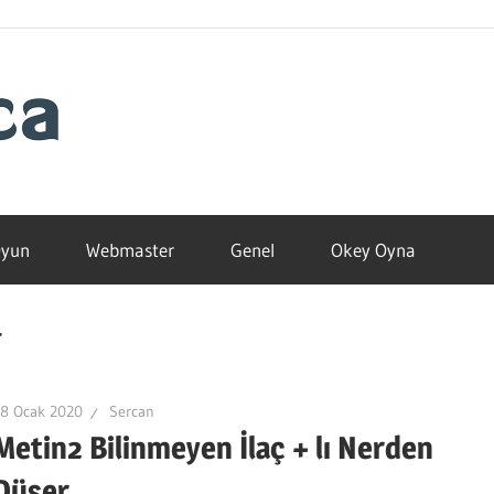
Blogamca
2025
yun
Webmaster
Genel
Okey Oyna
r
28 Ocak 2020
Sercan
Metin2 Bilinmeyen İlaç + lı Nerden
Düşer