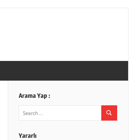
Arama Yap :
Search
Search
for:
Yararlı