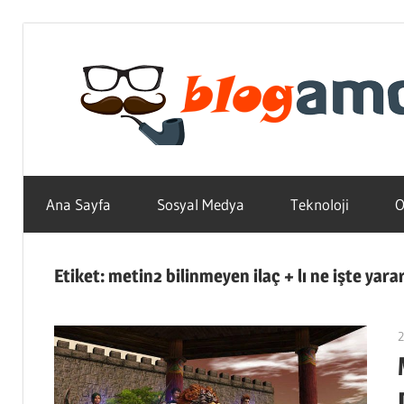
Skip
to
content
Teknoloji,
Haber,
Ana Sayfa
Sosyal Medya
Teknoloji
O
Bilgi
–
Blogların
Etiket:
metin2 bilinmeyen ilaç + lı ne işte yara
Amcası