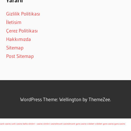
Yararlı
Gizlilik Politikası
İletisim
Çerez Politikası
Hakkımızda
Sitemap
Post Sitemap
WordPress Theme: Wellington by ThemeZee.
canlı casino
canlı casino
bahis siteleri - casino siteleri
casinolevant
casinolevant
şans casino
vidobet
vidobet
şans casino
şans casino