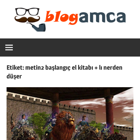
Skip
to
content
Teknoloji,
Blogamca
Haber,
Bilgi
2025
–
Etiket:
metin2 başlangıç el kitabı + lı nerden
Blogların
düşer
Amcası