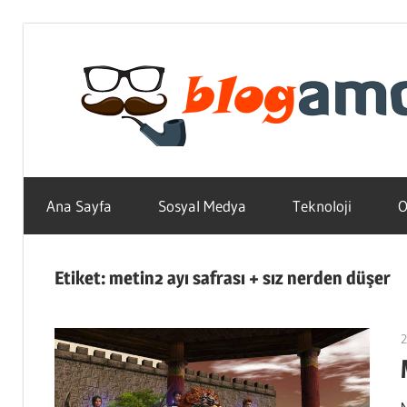
Skip
to
content
Teknoloji,
Haber,
Ana Sayfa
Sosyal Medya
Teknoloji
O
Bilgi
–
Blogların
Etiket:
metin2 ayı safrası + sız nerden düşer
Amcası