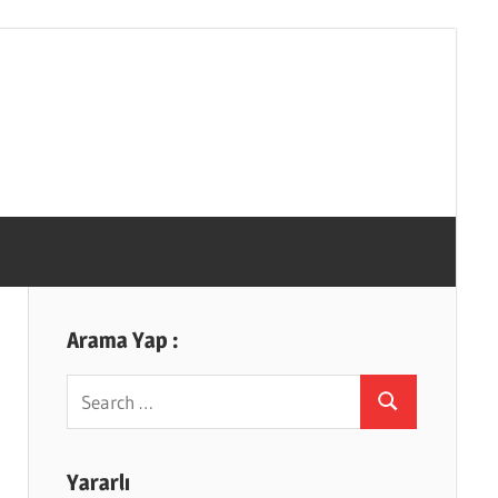
Arama Yap :
Search
Search
for:
Yararlı