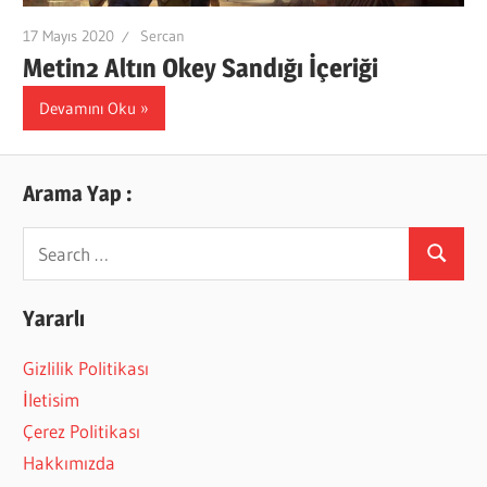
17 Mayıs 2020
Sercan
Metin2 Altın Okey Sandığı İçeriği
Devamını Oku
Arama Yap :
Search
Search
for:
Yararlı
Gizlilik Politikası
İletisim
Çerez Politikası
Hakkımızda