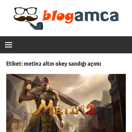
Skip
to
content
Teknoloji,
Blogamca
Haber,
Bilgi
2025
–
Etiket:
metin2 altın okey sandığı açımı
Blogların
Amcası