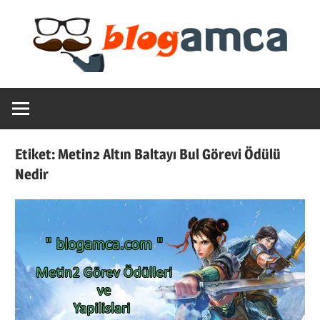
Skip
to
content
Teknoloji,
Blogamca
Haber,
Bilgi
2025
–
Etiket:
Metin2 Altın Baltayı Bul Görevi Ödülü
Blogların
Nedir
Amcası