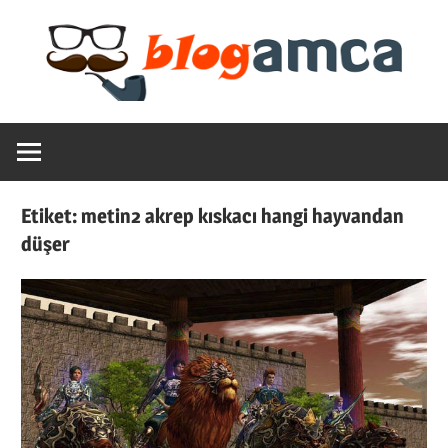
Skip
to
content
Teknoloji,
Blogamca
Haber,
Bilgi
2025
–
Etiket:
metin2 akrep kıskacı hangi hayvandan
Blogların
düşer
Amcası