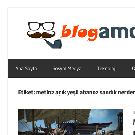
Skip
to
content
Teknoloji,
Haber,
Ana Sayfa
Sosyal Medya
Teknoloji
O
Bilgi
–
Blogların
Etiket:
metin2 açık yeşil abanoz sandık nerde
Amcası