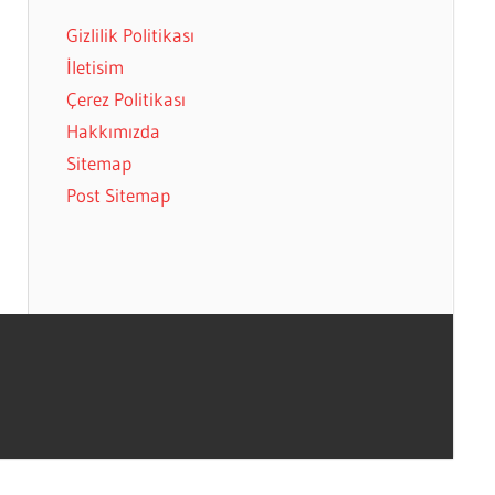
Gizlilik Politikası
İletisim
Çerez Politikası
Hakkımızda
Sitemap
Post Sitemap