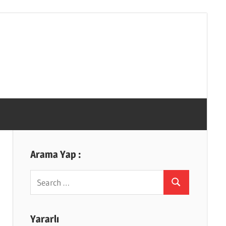
Arama Yap :
Search
Search
for:
Yararlı