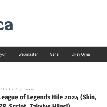
Blogamca
2025
yun
Webmaster
Genel
Okey Oyna
2 Aralık 2021
Sercan
League of Legends Hile 2024 (Skin,
RP, Script, Takviye Hilesi)