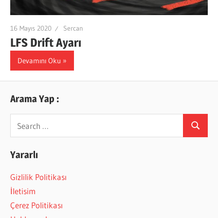
16 Mayıs 2020
Sercan
LFS Drift Ayarı
Devamını Oku
Arama Yap :
Search
Search
for:
Yararlı
Gizlilik Politikası
İletisim
Çerez Politikası