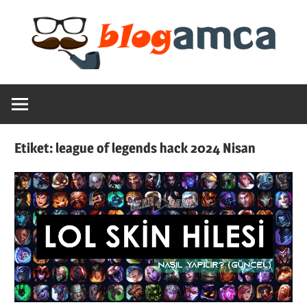
Skip
to
content
Teknoloji,
Blogamca
Haber,
Bilgi
2025
–
Etiket:
league of legends hack 2024 Nisan
Blogların
Amcası