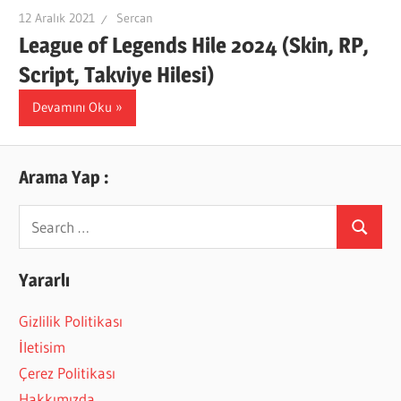
12 Aralık 2021
Sercan
League of Legends Hile 2024 (Skin, RP,
Script, Takviye Hilesi)
Devamını Oku
Arama Yap :
Search
Search
for:
Yararlı
Gizlilik Politikası
İletisim
Çerez Politikası
Hakkımızda