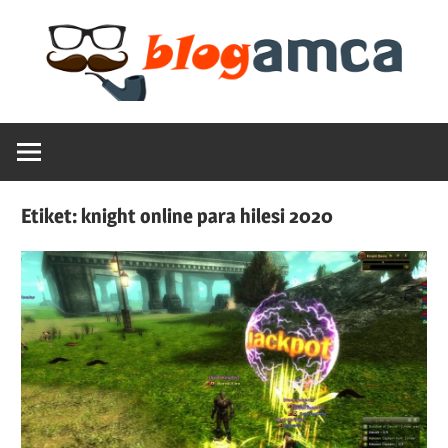
Skip
to
content
Teknoloji,
Blogamca
Haber,
Bilgi
2025
–
Etiket:
knight online para hilesi 2020
Blogların
Amcası