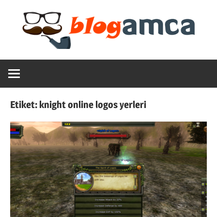
Skip
to
content
Teknoloji,
Blogamca
Haber,
Bilgi
2025
–
Etiket:
knight online logos yerleri
Blogların
Amcası