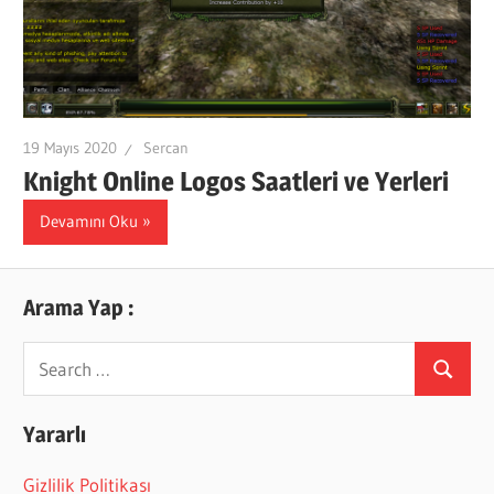
19 Mayıs 2020
Sercan
Knight Online Logos Saatleri ve Yerleri
Devamını Oku
Arama Yap :
Search
Search
for:
Yararlı
Gizlilik Politikası