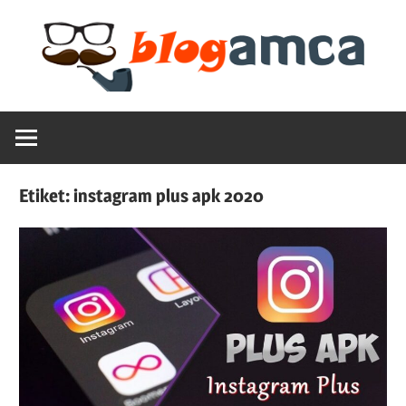
Skip
to
content
Teknoloji,
Blogamca
Haber,
Bilgi
2025
–
Etiket:
instagram plus apk 2020
Blogların
Amcası