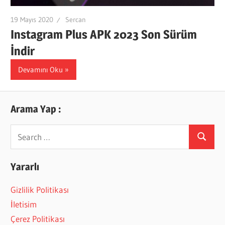
19 Mayıs 2020
Sercan
Instagram Plus APK 2023 Son Sürüm
İndir
Devamını Oku
Arama Yap :
Search
Search
for:
Yararlı
Gizlilik Politikası
İletisim
Çerez Politikası