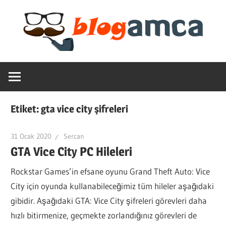
Skip
to
content
Teknoloji,
Blogamca
Haber,
Bilgi
2025
–
Etiket:
gta vice city şifreleri
Blogların
Amcası
31 Ocak 2020
Sercan
GTA Vice City PC Hileleri
Rockstar Games’in efsane oyunu Grand Theft Auto: Vice
City için oyunda kullanabileceğimiz tüm hileler aşağıdaki
gibidir. Aşağıdaki GTA: Vice City şifreleri görevleri daha
hızlı bitirmenize, geçmekte zorlandığınız görevleri de