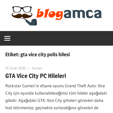
Skip
to
content
Teknoloji,
Blogamca
Haber,
Bilgi
2025
–
Etiket:
gta vice city polis hilesi
Blogların
Amcası
31 Ocak 2020
Sercan
GTA Vice City PC Hileleri
Rockstar Games’in efsane oyunu Grand Theft Auto: Vice
City için oyunda kullanabileceğimiz tüm hileler aşağıdaki
gibidir. Aşağıdaki GTA: Vice City şifreleri görevleri daha
hızlı bitirmenize, geçmekte zorlandığınız görevleri de