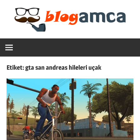
Skip
to
content
Teknoloji,
Blogamca
Haber,
Bilgi
2025
–
Etiket:
gta san andreas hileleri uçak
Blogların
Amcası