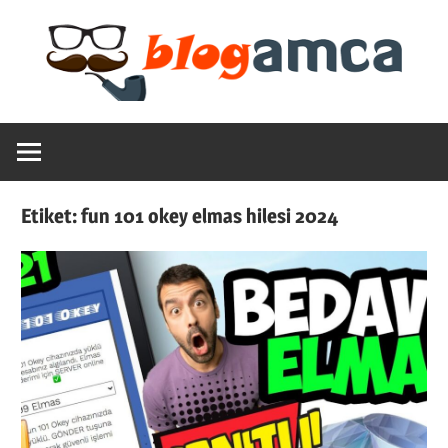
Skip
to
content
Teknoloji,
Blogamca
Haber,
Bilgi
2025
–
Etiket:
fun 101 okey elmas hilesi 2024
Blogların
Amcası