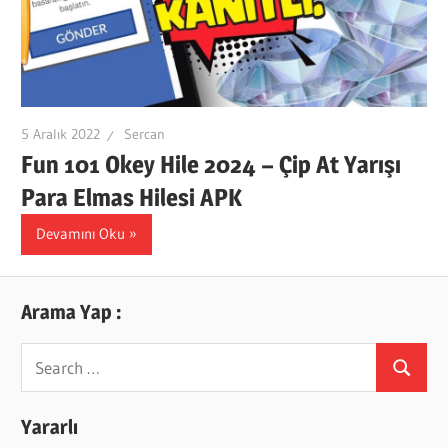
5 Aralık 2022
Sercan
Fun 101 Okey Hile 2024 – Çip At Yarışı
Para Elmas Hilesi APK
Devamını Oku
Arama Yap :
Search
Search
for:
Yararlı