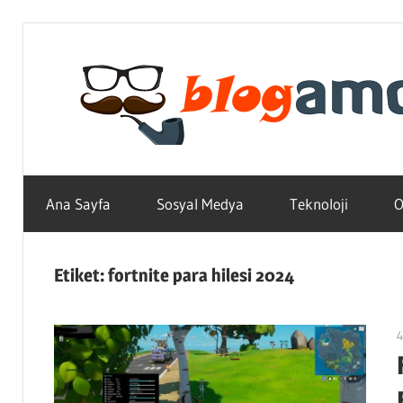
Skip
to
content
Teknoloji,
Haber,
Ana Sayfa
Sosyal Medya
Teknoloji
O
Bilgi
–
Blogların
Etiket:
fortnite para hilesi 2024
Amcası
4