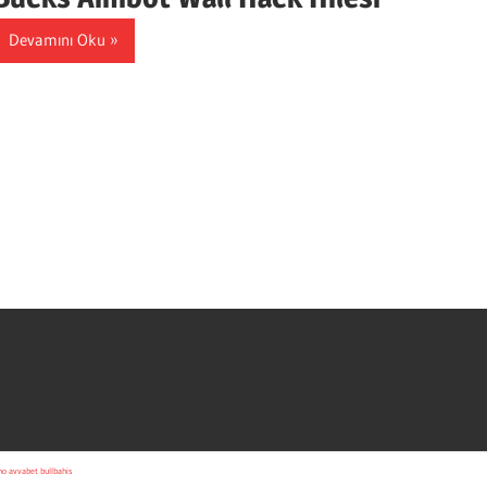
Devamını Oku
no
avvabet
bullbahis