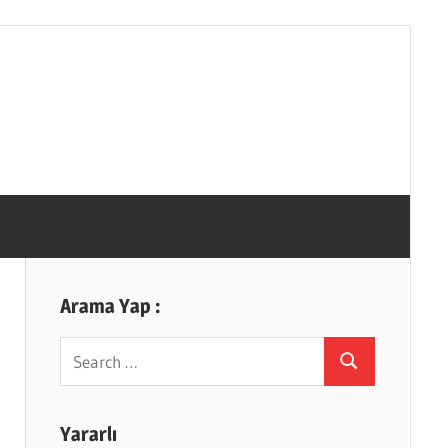
Arama Yap :
Search
Search
for:
Yararlı