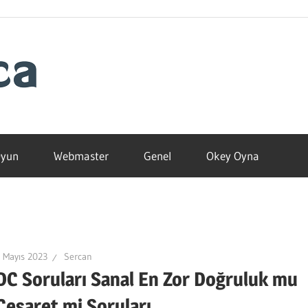
Blogamca
2025
yun
Webmaster
Genel
Okey Oyna
 Mayıs 2023
Sercan
DC Soruları Sanal En Zor Doğruluk mu
Cesaret mi Soruları