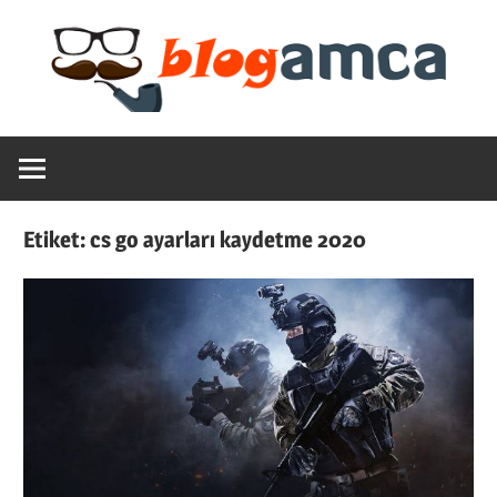
Skip
to
content
Teknoloji,
Blogamca
Haber,
Bilgi
2025
–
Etiket:
cs go ayarları kaydetme 2020
Blogların
Amcası