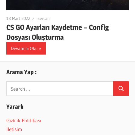
18 Mart 2022
Sercan
CS GO Ayarları Kaydetme – Config
Dosyası Oluşturma
Devamını Oku
Arama Yap :
Search
Search
for:
Yararlı
Gizlilik Politikası
İletisim