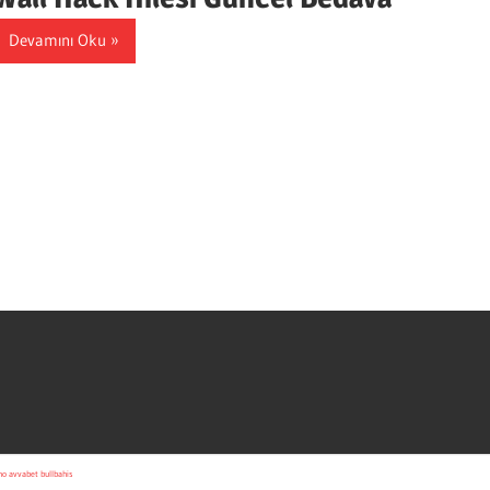
Devamını Oku
no
avvabet
bullbahis