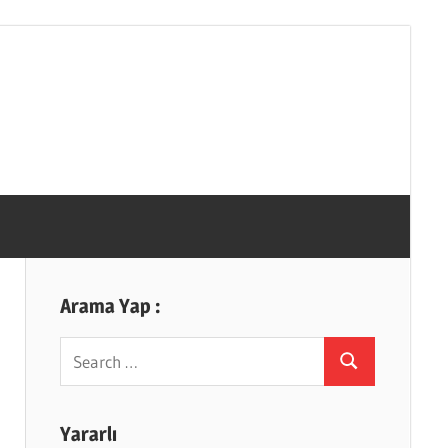
Arama Yap :
Search
Search
for:
Yararlı