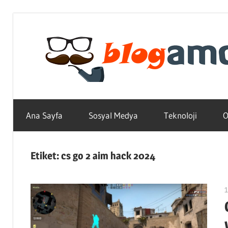
Skip
to
content
Teknoloji,
Haber,
Ana Sayfa
Sosyal Medya
Teknoloji
O
Bilgi
–
Blogların
Etiket:
cs go 2 aim hack 2024
Amcası