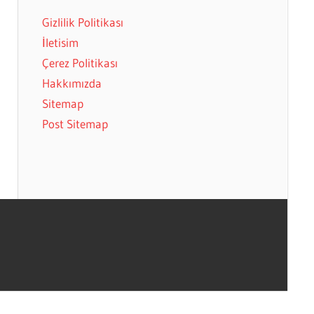
Gizlilik Politikası
İletisim
Çerez Politikası
Hakkımızda
Sitemap
Post Sitemap