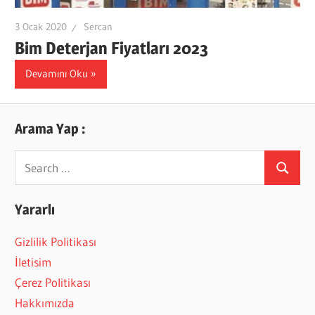
3 Ocak 2020
Sercan
Bim Deterjan Fiyatları 2023
Devamını Oku
Arama Yap :
Search
Search
for:
Yararlı
Gizlilik Politikası
İletisim
Çerez Politikası
Hakkımızda