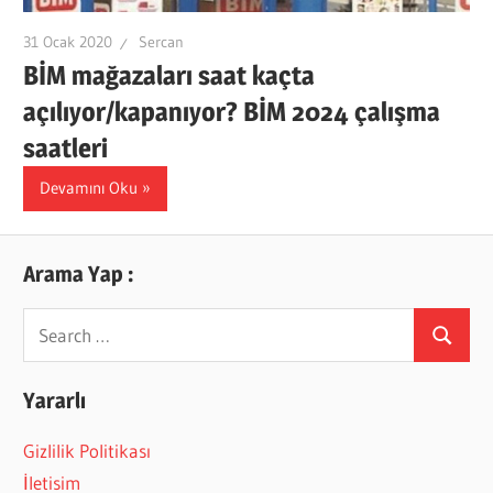
31 Ocak 2020
Sercan
BİM mağazaları saat kaçta
açılıyor/kapanıyor? BİM 2024 çalışma
saatleri
Devamını Oku
Arama Yap :
Search
Search
for:
Yararlı
Gizlilik Politikası
İletisim