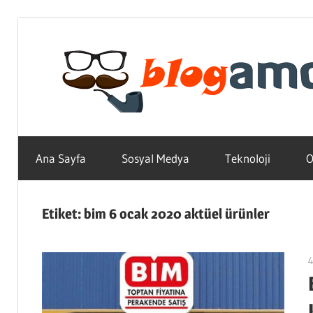
Skip
to
content
Teknoloji,
Haber,
Ana Sayfa
Sosyal Medya
Teknoloji
O
Bilgi
–
Blogların
Etiket:
bim 6 ocak 2020 aktüel ürünler
Amcası