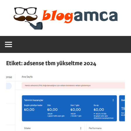
Skip
to
content
Teknoloji,
Blogamca
Haber,
Bilgi
2025
–
Etiket:
adsense tbm yükseltme 2024
Blogların
Amcası