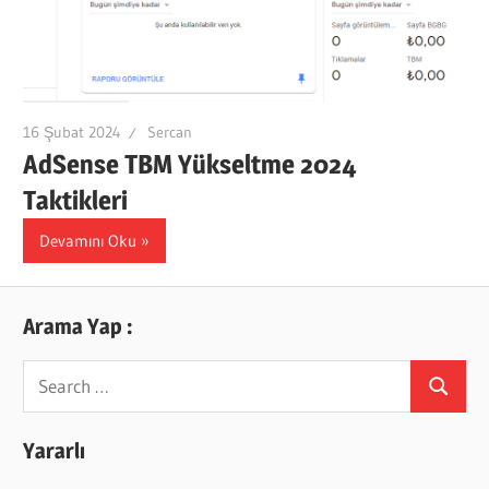
16 Şubat 2024
Sercan
AdSense TBM Yükseltme 2024
Taktikleri
Devamını Oku
Arama Yap :
Search
Search
for:
Yararlı