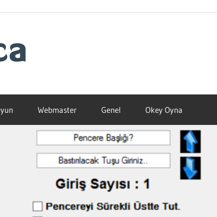
Blogamca
2025
yun
Webmaster
Genel
Okey Oyna