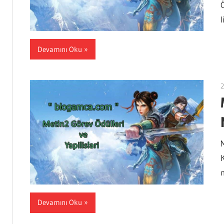
l
Devamını Oku
2
M
Devamını Oku