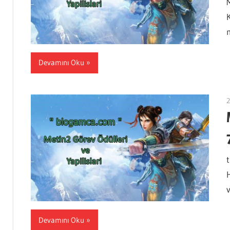
M
Devamını Oku
2
v
Devamını Oku