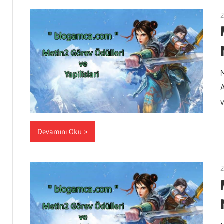
2
v
Devamını Oku
2