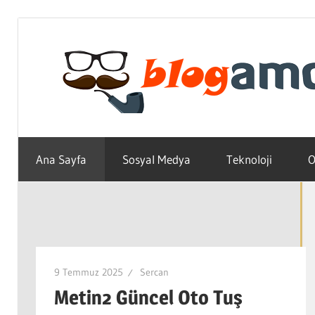
Skip
to
content
Teknoloji,
Haber,
Ana Sayfa
Sosyal Medya
Teknoloji
O
Bilgi
–
Blogların
Amcası
9 Temmuz 2025
Sercan
Metin2 Güncel Oto Tuş