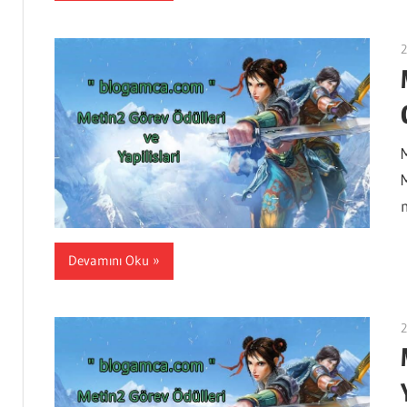
2
M
Devamını Oku
2